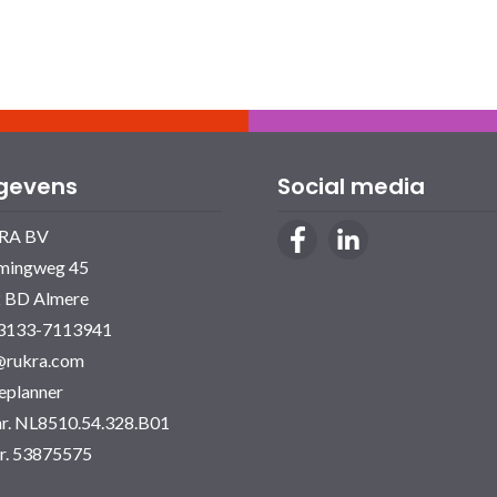
gevens
Social media
RA BV
mingweg 45
 BD Almere
03133-7113941
@rukra.com
eplanner
r. NL8510.54.328.B01
r. 53875575