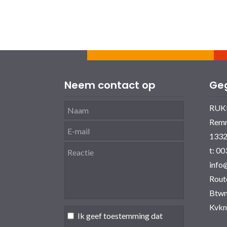
Neem contact op
Ge
RUK
Rem
1332
t: 0
info
Rout
Btwn
Kvkn
Ik geef toestemming dat